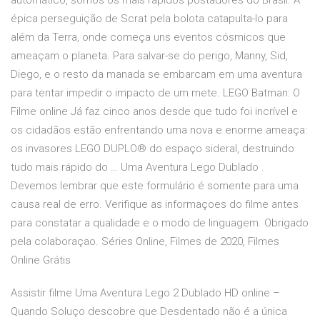
automático, somos os mais rápidos postadores do Brasil. A
épica perseguição de Scrat pela bolota catapulta-lo para
além da Terra, onde começa uns eventos cósmicos que
ameaçam o planeta. Para salvar-se do perigo, Manny, Sid,
Diego, e o resto da manada se embarcam em uma aventura
para tentar impedir o impacto de um mete. LEGO Batman: O
Filme online Já faz cinco anos desde que tudo foi incrível e
os cidadãos estão enfrentando uma nova e enorme ameaça:
os invasores LEGO DUPLO® do espaço sideral, destruindo
tudo mais rápido do … Uma Aventura Lego Dublado .
Devemos lembrar que este formulário é somente para uma
causa real de erro. Verifique as informaçoes do filme antes
para constatar a qualidade e o modo de linguagem. Obrigado
pela colaboraçao. Séries Online, Filmes de 2020, Filmes
Online Grátis
Assistir filme Uma Aventura Lego 2 Dublado HD online –
Quando Soluço descobre que Desdentado não é a única