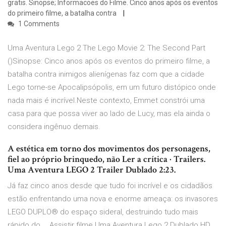
gratis. Sinopse; Informacoes do Filme. Cinco anos após os eventos
do primeiro filme, a batalha contra
1 Comments
Uma Aventura Lego 2 The Lego Movie 2: The Second Part
()Sinopse: Cinco anos após os eventos do primeiro filme, a
batalha contra inimigos alienígenas faz com que a cidade
Lego torne-se Apocalipsópolis, em um futuro distópico onde
nada mais é incrível.Neste contexto, Emmet constrói uma
casa para que possa viver ao lado de Lucy, mas ela ainda o
considera ingênuo demais.
A estética em torno dos movimentos dos personagens,
fiel ao próprio brinquedo, não Ler a crítica · Trailers.
Uma Aventura LEGO 2 Trailer Dublado 2:23.
Já faz cinco anos desde que tudo foi incrível e os cidadãos
estão enfrentando uma nova e enorme ameaça: os invasores
LEGO DUPLO® do espaço sideral, destruindo tudo mais
rápido do … Assistir filme Uma Aventura Lego 2 Dublado HD