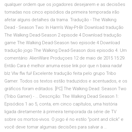
qualquer ordem que os jogadores desejarem e as decisões
tomadas nos cinco episódios da primeira temporada irão
afetar alguns detalhes da trama. Tradução - The Walking
Dead - Season Two: In Harm's Way-Pt-Br Download tradução
The Walking Dead-Season 2 episode 4 Download tradução
game The Walking Dead-Season two episode 4 Download
tradução jogo The Walking Dead-Season dois episodio 4. Um
comentário: AlienWare Produçoes 12 de maio de 2015 15:29.
Então Cara é melhor arruma esse link por que n baixa nada!
blz Vlw flw fui! Excelente tradução feita pelo grupo Tribo
Gamer. Todos os textos estão traduzidos e acentuados, e os
gráficos foram editados. [PC] The Walking Dead: Season Two
(Tribo Gamer) - … Descrição: The Walking Dead Season 1:
Episódios 1 ao 5, conta, em cinco capítulos, uma história
ligada diretamente à primeira temporada da série de TV
sobre os mortos-vivos. O jogo é no estilo “point and click” e
você deve tomar algumas decisões para salvar a …