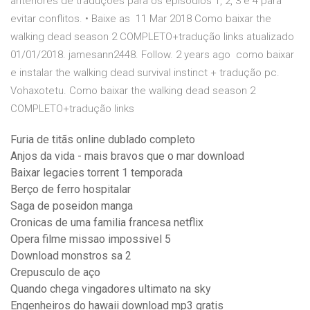
anteriores de traduções para os episódios 1, 2, 3 e 4 para
evitar conflitos. • Baixe as 11 Mar 2018 Como baixar the
walking dead season 2 COMPLETO+tradução links atualizado
01/01/2018. jamesann2448. Follow. 2 years ago como baixar
e instalar the walking dead survival instinct + tradução pc.
Vohaxotetu. Como baixar the walking dead season 2
COMPLETO+tradução links
Furia de titãs online dublado completo
Anjos da vida - mais bravos que o mar download
Baixar legacies torrent 1 temporada
Berço de ferro hospitalar
Saga de poseidon manga
Cronicas de uma familia francesa netflix
Opera filme missao impossivel 5
Download monstros sa 2
Crepusculo de aço
Quando chega vingadores ultimato na sky
Engenheiros do hawaii download mp3 gratis