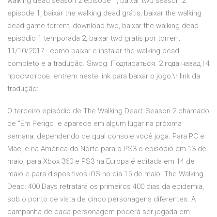
walking dead season 2 episode 1, baixar twd season 2
episode 1, baixar the walking dead grátis, baixar the walking
dead game torrent, download twd, baixar the walking dead
episódio 1 temporada 2, baixar twd grátis por torrent
11/10/2017 · como baixar e instalar the walking dead
completo e a tradução. Siwog. Подписаться. 2 года назад | 4
просмотров. entrem neste link para baixar o jogo:\r link da
tradução:
O terceiro episódio de The Walking Dead: Season 2 chamado
de "Em Perigo" e aparece em algum lugar na próxima
semana, dependendo de qual console você joga. Para PC e
Mac, e na América do Norte para o PS3 o episódio em 13 de
maio, para Xbox 360 e PS3 na Europa é editada em 14 de
maio e para dispositivos iOS no dia 15 de maio. The Walking
Dead: 400 Days retratará os primeiros 400 dias da epidemia,
sob o ponto de vista de cinco personagens diferentes. A
campanha de cada personagem poderá ser jogada em